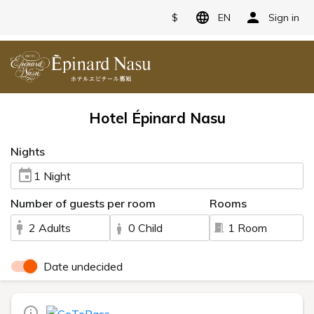
$
EN
Sign in
Hotel Épinard Nasu
Nights
1 Night
Number of guests per room
Rooms
2 Adults
0 Child
1 Room
Date undecided