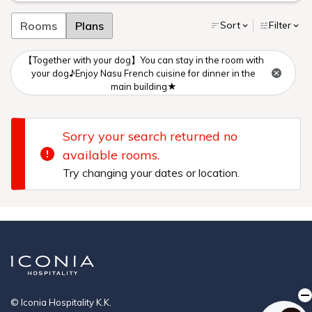
Rooms
Plans
Sort
Filter
【Together with your dog】You can stay in the room with
your dog♪Enjoy Nasu French cuisine for dinner in the
main building★
Sorry your search returned no
available rooms.
Try changing your dates or location.
© Iconia Hospitality K.K.