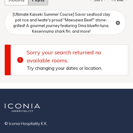
[Ultimate Kaiseki Summer Course] Savor seafood clay
pot rice and Iwate's proud "Maesawa Beef" stone-
grilled! A gourmet journey featuring Oma bluefin tuna,
Kesennuma shark fin, and more!
Sorry your search returned no
available rooms.
Try changing your dates or location.
© Iconia Hospitality K.K.