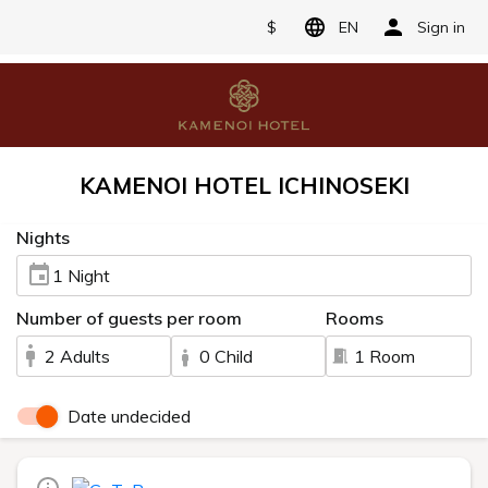
$
EN
Sign in
KAMENOI HOTEL ICHINOSEKI
Nights
1 Night
Number of guests per room
Rooms
2 Adults
0 Child
1 Room
Date undecided