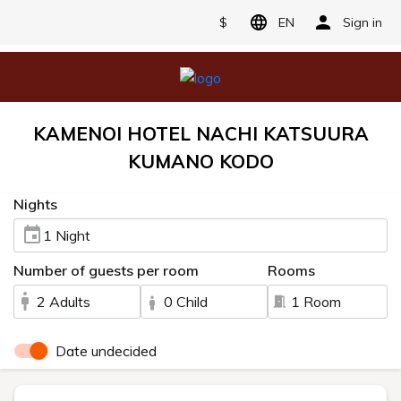
$
EN
Sign in
KAMENOI HOTEL NACHI KATSUURA
KUMANO KODO
Nights
1 Night
Number of guests per room
Rooms
2 Adults
0 Child
1 Room
Date undecided