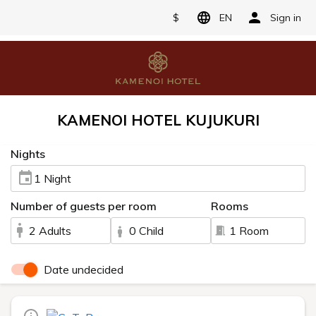
$
EN
Sign in
KAMENOI HOTEL KUJUKURI
Nights
1 Night
Number of guests per room
Rooms
2 Adults
0 Child
1 Room
Date undecided