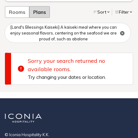
Rooms
Plans
Sort
Filter
[Land's Blessings Kaiseki] A kaiseki meal where you can
enjoy seasonal flavors, centering on the seafood we are
proud of, such as abalone
Sorry your search returned no
available rooms.
Try changing your dates or location.
© Iconia Hospitality K.K.