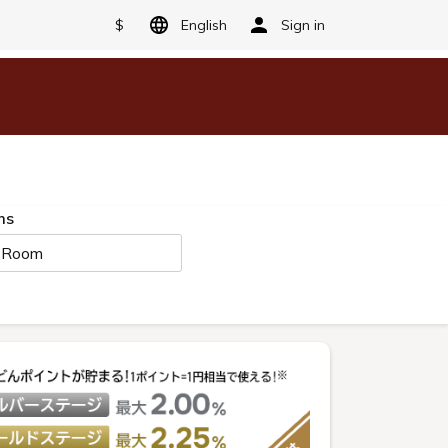
$
English
Sign in
ms
 Room