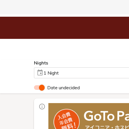
Nights
1 Night
Date undecided