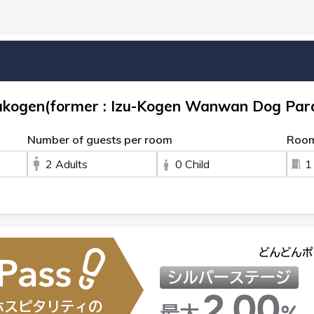
kogen(former : Izu-Kogen Wanwan Dog Para
Number of guests per room
Roo
2 Adults
0 Child
1