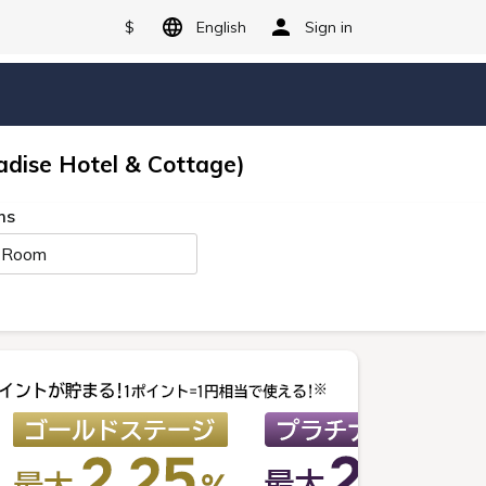
$
English
Sign in
dise Hotel & Cottage)
ms
 Room